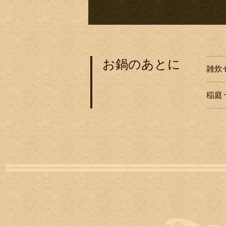
お鍋のあとに
雑炊
稲庭