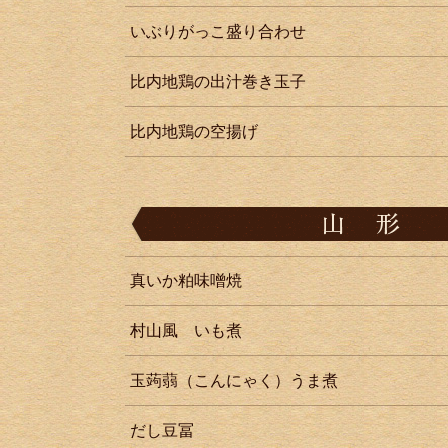
いぶりがっこ盛り合わせ
比内地鶏の出汁巻き玉子
比内地鶏の空揚げ
真いか粕味噌焼
村山風 いも煮
玉蒟蒻（こんにゃく）うま煮
だし豆冨